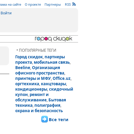
лама на сайте
О проекте
Партнеры
Войти
• ПОПУЛЯРНЫЕ ТЕГИ
Город скидок
партнеры
,
проекта
мобильная связь
,
,
Beeline
Организация
,
офисного пространства
,
принтеры и МФУ
Office.uz
,
,
оргтехника
канцтовары
,
,
кондиционеры
скидочный
,
купон
ремонт и
,
обслуживание
Бытовая
,
техника
полиграфия
,
,
охрана и безопасность
Все теги