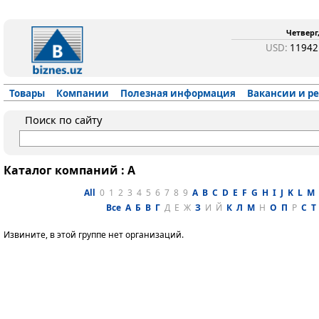
Четверг,
USD:
1194
Товары
Компании
Полезная информация
Вакансии и р
Поиск по сайту
Каталог компаний : A
All
0
1
2
3
4
5
6
7
8
9
A
B
C
D
E
F
G
H
I
J
K
L
M
Все
А
Б
В
Г
Д
Е
Ж
З
И
Й
К
Л
М
Н
О
П
Р
С
Т
Извините, в этой группе нет организаций.